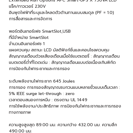
Extended Run Options APC Smart-UPS X 750VA LCD
แร็ค/ทาวเวอร์ 230V
อินพุตไฟฟ้าที่ระบุและโหลดตัวต้านทานแบบสมดุล (PF = 1.0)
การสื่อสารและการจัดการ
พอร์ตอินเทอร์เฟซ SmartSlot,USB
ที่มีจำหน่าย SmartSlot
จำนวนอินเทอร์เฟซ 1
แผงควบคุม สถานะ LCD มัลติฟังก์ชั่นและคอนโซลควบคุม
สัญญาณเตือนด้วยเสียงเตือนเมื่อใช้แบตเตอรี่ : สัญญาณเตือน
แบตเตอรี่ต่ำที่โดดเด่น : สัญญาณเตือนแบบต่อเนื่องเกินพิกัด
การป้องกันไฟกระชากและการกรอง
ระดับพลังงานไฟกระชาก 645 Joules
การกรอง การกรองสัญญาณรบกวนแบบหลายขั้วแบบเต็มเวลา :
5% IEEE surge let-through : zero
เวลาตอบสนองการหนีบ : ตรงตาม UL 1449
การใช้พลังงาน/ประสิทธิภาพ การป้องกันไฟกระชากและการกรอง
ทางกายภาพ
ความสูงสูงสุด 89.00 มม. ความกว้าง 432.00 มม. ความลึก
490.00 มม.