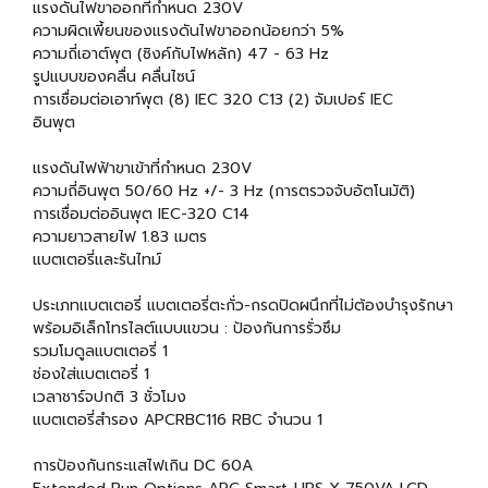
แรงดันไฟขาออกที่กำหนด 230V
ความผิดเพี้ยนของแรงดันไฟขาออกน้อยกว่า 5%
ความถี่เอาต์พุต (ซิงค์กับไฟหลัก) 47 - 63 Hz
รูปแบบของคลื่น คลื่นไซน์
การเชื่อมต่อเอาท์พุต (8) IEC 320 C13 (2) จัมเปอร์ IEC
อินพุต
แรงดันไฟฟ้าขาเข้าที่กำหนด 230V
ความถี่อินพุต 50/60 Hz +/- 3 Hz (การตรวจจับอัตโนมัติ)
การเชื่อมต่ออินพุต IEC-320 C14
ความยาวสายไฟ 1.83 เมตร
แบตเตอรี่และรันไทม์
ประเภทแบตเตอรี่ แบตเตอรี่ตะกั่ว-กรดปิดผนึกที่ไม่ต้องบำรุงรักษา
พร้อมอิเล็กโทรไลต์แบบแขวน : ป้องกันการรั่วซึม
รวมโมดูลแบตเตอรี่ 1
ช่องใส่แบตเตอรี่ 1
เวลาชาร์จปกติ 3 ชั่วโมง
แบตเตอรี่สำรอง APCRBC116 RBC จำนวน 1
การป้องกันกระแสไฟเกิน DC 60A